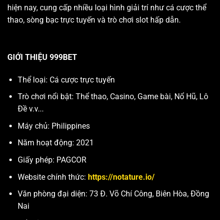
hiện nay, cung cấp nhiều loại hình giải trí như cá cược thể
thao, sòng bạc trực tuyến và trò chơi slot hấp dẫn.
GIỚI THIỆU 999BET
Thể loại: Cá cược trực tuyến
Trò chơi nổi bật: Thể thao, Casino, Game bài, Nổ Hũ, Lô
Đề v.v...
Máy chủ: Philippines
Năm hoạt động: 2021
Giấy phép: PAGCOR
Website chính thức:
https://notature.io/
Văn phòng đại diện: 73 Đ. Võ Chí Công, Biên Hòa, Đồng
Nai