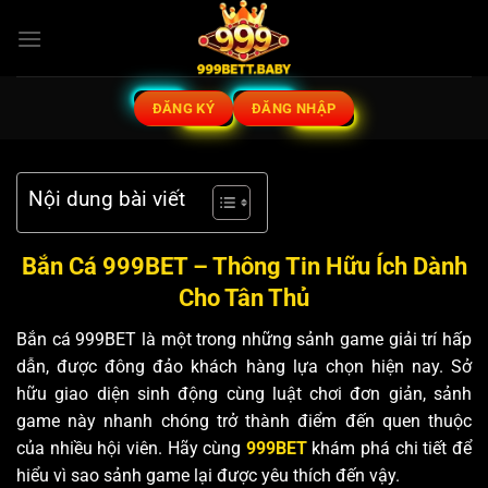
Bỏ
qua
nội
dung
ĐĂNG KÝ
ĐĂNG NHẬP
Nội dung bài viết
Bắn Cá 999BET – Thông Tin Hữu Ích Dành
Cho Tân Thủ
Bắn cá 999BET là một trong những sảnh game giải trí hấp
dẫn, được đông đảo khách hàng lựa chọn hiện nay. Sở
hữu giao diện sinh động cùng luật chơi đơn giản, sảnh
game này nhanh chóng trở thành điểm đến quen thuộc
của nhiều hội viên. Hãy cùng
999BET
khám phá chi tiết để
hiểu vì sao sảnh game lại được yêu thích đến vậy.