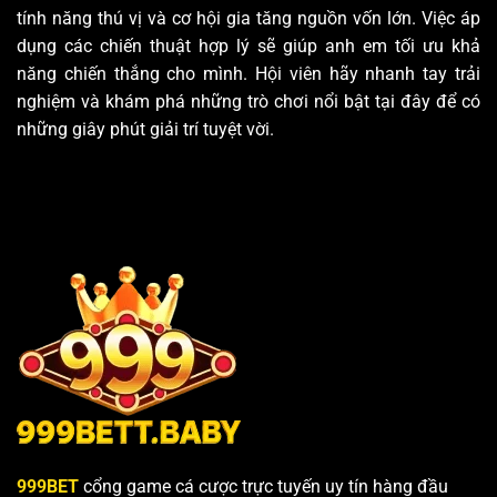
tính năng thú vị và cơ hội gia tăng nguồn vốn lớn. Việc áp
dụng các chiến thuật hợp lý sẽ giúp anh em tối ưu khả
năng chiến thắng cho mình. Hội viên hãy nhanh tay trải
nghiệm và khám phá những trò chơi nổi bật tại đây để có
những giây phút giải trí tuyệt vời.
999BET
cổng game cá cược trực tuyến uy tín hàng đầu