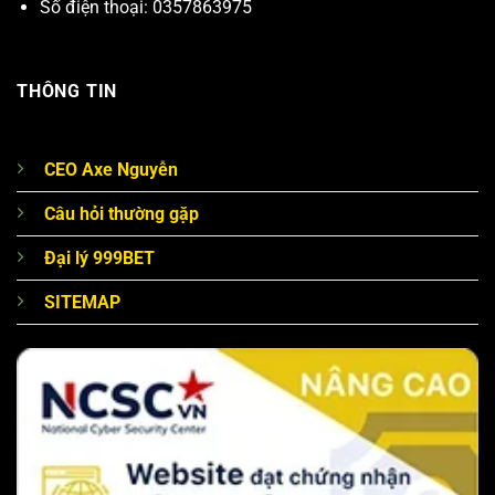
Số điện thoại: 0357863975
THÔNG TIN
CEO Axe Nguyễn
Câu hỏi thường gặp
Đại lý 999BET
SITEMAP