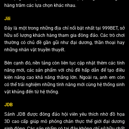
hàng trăm các lựa chọn khác nhau.
Jili
Đây là một trong những địa chỉ nổi bật nhất tại 999BET, sở
hữu số lượng khách hàng tham gia đông đảo. Các trò chơi
thường có chủ đề gần gũi như đại dương, thần thoại hay
những nhân vật truyền thuyết.
Bên cạnh đó, nền tảng còn liên tục cập nhật thêm các tính
năng mới, các sản phẩm với chủ đề hấp dẫn để tạo điều
kiện nâng cao khả năng thắng lớn. Ngoài ra, anh em còn
có thể trải nghiệm những tính năng mới cùng hệ thống sinh
vật khủng đến từ hệ thống.
JDB
Sảnh JDB được đông đảo hội viên yêu thích nhờ đồ họa
3D cao cấp giúp mô phỏng chân thực thế giới đại dương
sinh động. Các sản phẩm có tại đây không chỉ sở hữu chất