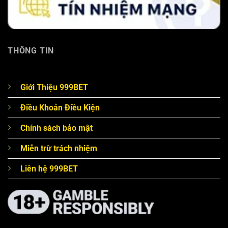
THÔNG TIN
Giới Thiệu 999BET
Điều Khoản Điều Kiện
Chính sách bảo mật
Miễn trừ trách nhiệm
Liên hệ 999BET