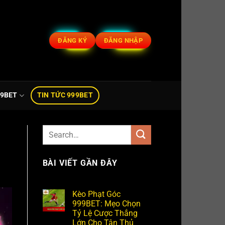
ĐĂNG KÝ
ĐĂNG NHẬP
99BET
TIN TỨC 999BET
BÀI VIẾT GẦN ĐÂY
Kèo Phạt Góc
999BET: Mẹo Chọn
Tỷ Lệ Cược Thắng
Lớn Cho Tân Thủ