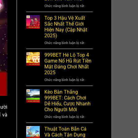
Chức năng bình luận bị tắt
ở
Kèo
Phạt
Top 3 Hậu Vệ Xuất
Góc
Sắc Nhất Thế Giới
999BET:
Hiện Nay (Cập Nhật
Mẹo
2025)
Chọn
Tỷ
Chức năng bình luận bị tắt
ở
Lệ
Top
Cược
3
999BET Hé Lộ Top 4
Thắng
Hậu
Game Nổ Hũ Rút Tiền
Lớn
Vệ
Mặt Đáng Chơi Nhất
Cho
Xuất
2025
Tân
Sắc
Thủ
Nhất
Chức năng bình luận bị tắt
ở
Thế
999BET
Giới
Hé
Kèo Bàn Thắng
Hiện
Lộ
999BET: Cách Chơi
Nay
Top
Dễ Hiểu, Cược Nhanh
(Cập
4
gười
Cho Người Mới
Nhật
Game
í và
2025)
Nổ
Chức năng bình luận bị tắt
ở
Hũ
Kèo
Rút
Bàn
Thuật Toán Bắn Cá
Tiền
Thắng
Và Cách Tận Dụng
Mặt
999BET: