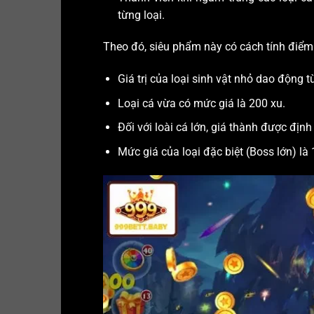
từng loại.
Theo đó, siêu phẩm này có cách tính điểm 
Giá trị của loại sinh vật nhỏ dao động 
Loại cá vừa có mức giá là 200 xu.
Đối với loài cá lớn, giá thành được đị
Mức giá của loại đặc biệt (Boss lớn) là