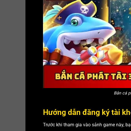
Bắn cá ph
Hướng dẫn đăng ký tài kh
Trước khi tham gia vào sảnh game này, bạ