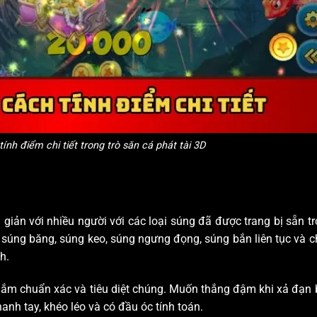
tính điểm chi tiết trong trò săn cá phát tài 3D
 giản với nhiều người với các loại súng đã được trang bị sẵn t
 súng băng, súng keo, súng ngưng đọng, súng bắn liên tục và 
h.
hắm chuẩn xác và tiêu diệt chúng. Muốn thắng đậm khi xả đạn
anh tay, khéo léo và có đầu óc tính toán.