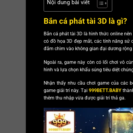
Nội dung bài viết
Bắn cá phát tài 3D là gì?
Bắn cá phát tài 3D là hình thức online n
có đồ họa 3D đẹp mắt, các tính năng sử d
đắm chìm vào không gian đại dương rộng l
Ngoài ra, game này còn có lối chơi vô cùn
hình và lựa chọn khẩu súng tiêu diệt chún
Nhận thấy nhu cầu chơi game của các be
game giải trí này. Tại
999BETT.BABY
thành
thêm thu nhập vừa được giải trí thả ga.