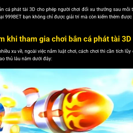
bắn cá phát tài 3D cho phép người chơi đổi xu thưởng sau mỗi 
 tại 999BET bạn không chỉ được giải trí mà còn kiếm thêm được
 khi tham gia chơi bắn cá phát tài 3D
iều xu về, ngoài việc nắm luật chơi, cách chơi thì cần tích lũy
ao thủ lâu năm dưới đây: