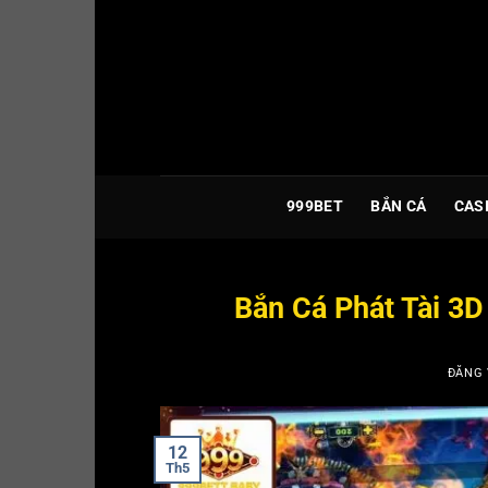
Bỏ
qua
nội
dung
999BET
BẮN CÁ
CAS
Bắn Cá Phát Tài 3
ĐĂNG
12
Th5