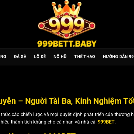
INO
ĐÁ GÀ
LÔ ĐỀ
NỔ HŨ
THỂ THAO
HƯỚNG DẪN 9
yễn – Người Tài Ba, Kinh Nghiệm Tố
thức các chiến lược và mọi quyết định phát triển của thương h
hiều thành tích khủng cho cá nhân và nhà cái
999BET
.