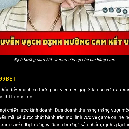
Định hướng cam kết và mục tiêu tại nhà cái hàng năm
999BET
phải đẩy nhanh số lượng hội viên nên gấp 3 lần so với đầu n
o thị trường mới.
mọi chiến lược kinh doanh. Đưa doanh thu hàng tháng vượt mốc
uyến mãi sẽ được phát hành trên mọi lĩnh vực về game online, ng
 xâm chiếm thị trường và ‘bành trướng” sản phẩm, định vị lại th