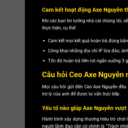
Cam kết hoạt động Axe Nguyễn t
Khi các bạn tin tưởng nhà cái chúng tôi, 
thực hiện, cụ thể:
Cam kết mọi kết quả hoàn trả đúng bằn
Công khai những địa chỉ IP lừa đảo, ảnh
Tốc độ hoàn trả tiền rút ngắn xuống 3 g
Câu hỏi Ceo Axe Nguyễn n
Mọi câu hỏi gửi đến Ceo Axe Nguyễn đều đư
trợ lý của anh để được tư vấn trực tiếp.
Yếu tố nào giúp Axe Nguyễn vượt 
Hành trình xây dựng thương hiệu trò chơi l
người lãnh đạo cần có chính là “Trách nhiệm