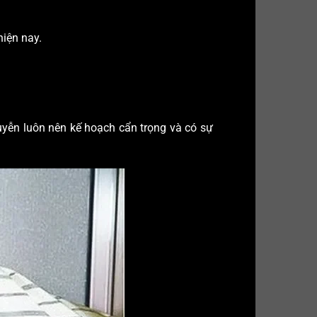
hiện nay.
uyễn luôn nên kế hoạch cẩn trọng và có sự