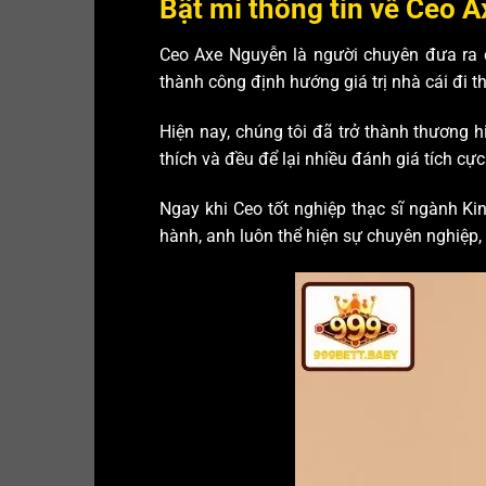
Bật mí thông tin về Ceo 
Ceo Axe Nguyễn là người chuyên đưa ra c
thành công định hướng giá trị nhà cái đi 
Hiện nay, chúng tôi đã trở thành thương 
thích và đều để lại nhiều đánh giá tích cực
Ngay khi Ceo tốt nghiệp thạc sĩ ngành Ki
hành, anh luôn thể hiện sự chuyên nghiệp,