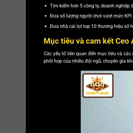
Tìm kiếm hơn 5 công ty, doanh nghiệp
Đưa số lượng người chơi vượt mức KPI th
Đưa nhà cái lọt top 10 thương hiệu sở h
Mục tiêu và cam kết Ceo 
Các yếu tố liên quan đến mục tiêu và các
phối hợp của nhiều đội ngũ, chuyên gia kh