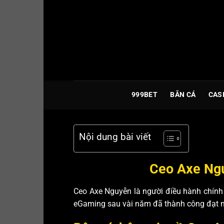
Bỏ
qua
nội
dung
999BET
BẮN CÁ
CAS
Nội dung bài viết
Ceo Axe Ngu
Ceo Axe Nguyễn là người điều hành chính 
eGaming sau vài năm đã thành công đạt n