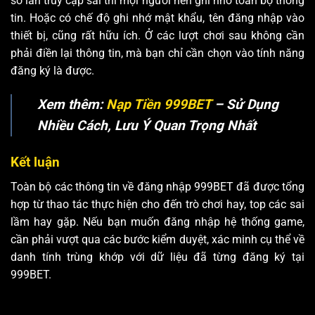
số lần truy cập sai thì mọi người nên ghi nhớ toàn bộ thông
tin. Hoặc có chế độ ghi nhớ mật khẩu, tên đăng nhập vào
thiết bị, cũng rất hữu ích. Ở các lượt chơi sau không cần
phải điền lại thông tin, mà bạn chỉ cần chọn vào tính năng
đăng ký là được.
Xem thêm:
Nạp Tiền 999BET
– Sử Dụng
Nhiều Cách, Lưu Ý Quan Trọng Nhất
Kết luận
Toàn bộ các thông tin về đăng nhập 999BET đã được tổng
hợp từ thao tác thực hiện cho đến trò chơi hay, top các sai
lầm hay gặp. Nếu bạn muốn đăng nhập hệ thống game,
cần phải vượt qua các bước kiểm duyệt, xác minh cụ thể về
danh tính trùng khớp với dữ liệu đã từng đăng ký tại
999BET.