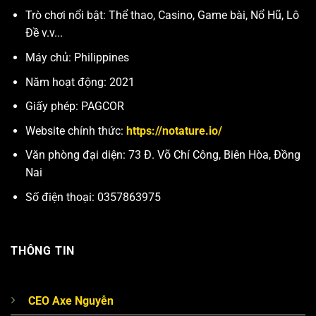
Trò chơi nổi bật: Thể thao, Casino, Game bài, Nổ Hũ, Lô
Đề v.v...
Máy chủ: Philippines
Năm hoạt động: 2021
Giấy phép: PAGCOR
Website chính thức:
https://notature.io/
Văn phòng đại diện: 73 Đ. Võ Chí Công, Biên Hòa, Đồng
Nai
Số điện thoại: 0357863975
THÔNG TIN
CEO Axe Nguyễn