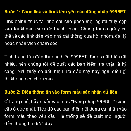
Bước 1: Chọn link và tìm kiếm yêu cầu đăng nhập 999BET
Link chính thức tại nhà cái cho phép mọi người truy cập
vào tài khoản cá cược thành công. Chúng tôi có gợi ý cụ
thể về các link dẫn vào nhà cái thông qua hội nhóm, đại lý
hoặc nhân viên chăm sóc.
Tình trạng lừa đảo thương hiệu 999BET đang xuất hiện rất
nhiều, nên chúng tôi đề xuất các bạn kiểm tra thật là kỹ
càng. Nếu thấy có dấu hiệu lừa đảo hay hay nghi điều gì
thì không nên chọn vào.
Bước 2: Điền thông tin vào form mẫu xác nhận dữ liệu
Ở trang chủ, hãy nhấn vào mục “Đăng nhập 999BET” cung
cấp ở góc phải. Tiếp đó các bạn điền nội dung cá nhân vào
form mẫu theo yêu cầu. Hệ thống sẽ đề xuất mọi người
điền thông tin dưới đây: