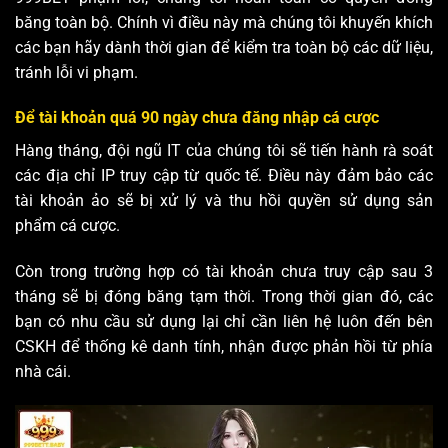
băng toàn bộ. Chính vì điều này mà chúng tôi khuyến khích
các bạn hãy dành thời gian để kiểm tra toàn bộ các dữ liệu,
tránh lỗi vi phạm.
Để tài khoản quá 90 ngày chưa đăng nhập cá cược
Hàng tháng, đội ngũ IT của chúng tôi sẽ tiến hành rà soát
các địa chỉ IP truy cập từ quốc tế. Điều này đảm bảo các
tài khoản ảo sẽ bị xử lý và thu hồi quyền sử dụng sản
phẩm cá cược.
Còn trong trường hợp có tài khoản chưa truy cập sau 3
tháng sẽ bị đóng băng tạm thời. Trong thời gian đó, các
bạn có nhu cầu sử dụng lại chỉ cần liên hệ luôn đến bên
CSKH để thống kê danh tính, nhận được phản hồi từ phía
nhà cái.