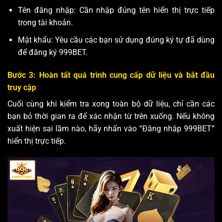
Tên đăng nhập: Cần nhập đúng tên hiển thị trực tiếp
trong tài khoản.
Mật khẩu: Yêu cầu các bạn sử dụng đúng ký tự đã dùng
để đăng ký 999BET.
Bước 3: Hoàn tất quá trình cung cấp dữ liệu và bắt đầu
truy cập
Cuối cùng khi kiểm tra xong toàn bộ dữ liệu, chỉ cần các
bạn bỏ thời gian ra để xác nhận từ trên xuống. Nếu không
xuất hiện sai lầm nào, hãy nhấn vào “Đăng nhập 999BET”
hiển thị trực tiếp.