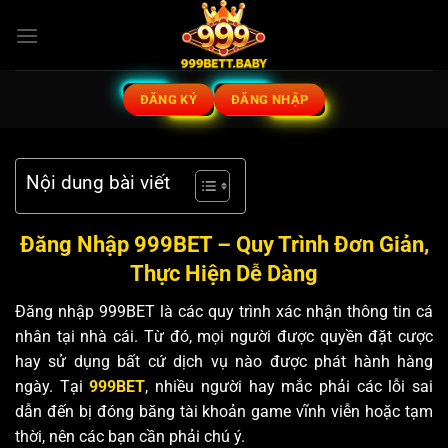
Bỏ
qua
nội
dung
ĐĂNG KÝ
ĐĂNG NHẬP
Nội dung bài viết
Đăng
Nhập 999BET – Quy Trình Đơn Giản,
Thực Hiện Dễ Dàng
Đăng nhập 999BET là các quy trình xác nhận thông tin cá
nhân tại nhà cái. Từ đó, mọi người được quyền đặt cược
hay sử dụng bất cứ dịch vụ nào được phát hành hàng
ngày. Tại
999BET
, nhiều người hay mắc phải các lỗi sai
dẫn đến bị đóng băng tài khoản game vĩnh viễn hoặc tạm
thời, nên các bạn cần phải chú ý.