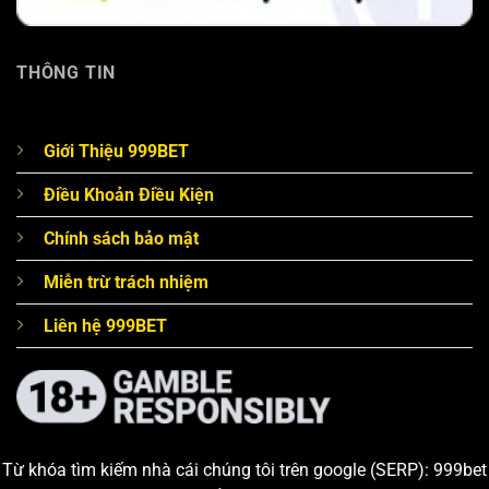
THÔNG TIN
Giới Thiệu 999BET
Điều Khoản Điều Kiện
Chính sách bảo mật
Miễn trừ trách nhiệm
Liên hệ 999BET
Từ khóa tìm kiếm nhà cái chúng tôi trên google (SERP): 999bet