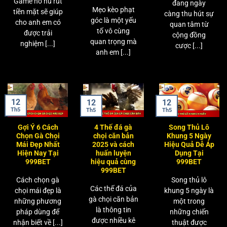
Game nổ hũ rút
đang ngày
Mẹo kèo phạt
tiền mặt sẽ giúp
càng thu hút sự
góc là một yếu
cho anh em có
quan tâm từ
tố vô cùng
được trải
cộng đồng
quan trọng mà
nghiệm [...]
cược [...]
anh em [...]
12
12
12
Th5
Th5
Th5
Gợi Ý 6 Cách
4 Thế đá gà
Song Thủ Lô
Chọn Gà Chọi
chọi căn bản
Khung 5 Ngày
Mái Đẹp Nhất
2025 và cách
Hiệu Quả Dễ Áp
Hiện Nay Tại
huấn luyện
Dụng Tại
999BET
hiệu quả cùng
999BET
999BET
Cách chọn gà
Song thủ lô
Các thế đá của
chọi mái đẹp là
khung 5 ngày là
gà chọi căn bản
những phương
một trong
là thông tin
pháp dùng để
những chiến
được nhiều kê
nhận biết về [...]
thuật được