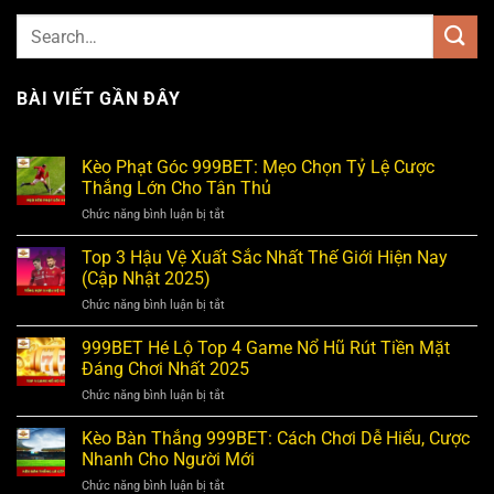
BÀI VIẾT GẦN ĐÂY
Kèo Phạt Góc 999BET: Mẹo Chọn Tỷ Lệ Cược
Thắng Lớn Cho Tân Thủ
Chức năng bình luận bị tắt
ở
Kèo
Phạt
Top 3 Hậu Vệ Xuất Sắc Nhất Thế Giới Hiện Nay
Góc
(Cập Nhật 2025)
999BET:
Chức năng bình luận bị tắt
ở
Mẹo
Top
Chọn
3
999BET Hé Lộ Top 4 Game Nổ Hũ Rút Tiền Mặt
Tỷ
Hậu
Lệ
Đáng Chơi Nhất 2025
Vệ
Cược
Chức năng bình luận bị tắt
ở
Xuất
Thắng
999BET
Sắc
Lớn
Hé
Kèo Bàn Thắng 999BET: Cách Chơi Dễ Hiểu, Cược
Nhất
Cho
Lộ
Thế
Nhanh Cho Người Mới
Tân
Top
Giới
Thủ
Chức năng bình luận bị tắt
ở
4
Hiện