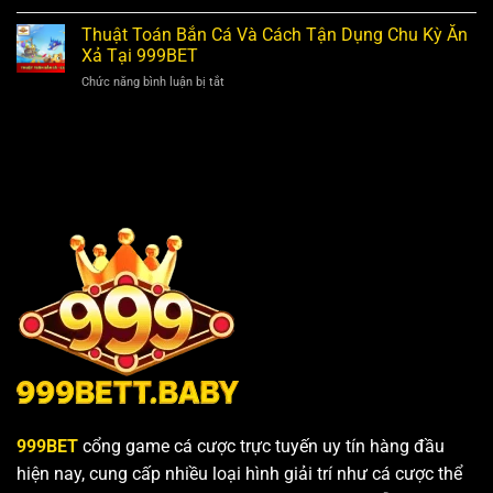
Kèo
Game
Nay
Bàn
Thuật Toán Bắn Cá Và Cách Tận Dụng Chu Kỳ Ăn
Nổ
(Cập
Thắng
Hũ
Xả Tại 999BET
Nhật
999BET:
Rút
2025)
Chức năng bình luận bị tắt
ở
Cách
Tiền
Thuật
Chơi
Mặt
Toán
Dễ
Đáng
Bắn
Hiểu,
Chơi
Cá
Cược
Nhất
Và
Nhanh
2025
Cách
Cho
Tận
Người
Dụng
Mới
Chu
Kỳ
Ăn
Xả
Tại
999BET
999BET
cổng game cá cược trực tuyến uy tín hàng đầu
hiện nay, cung cấp nhiều loại hình giải trí như cá cược thể