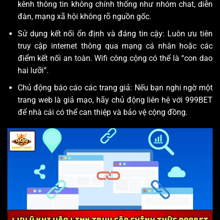
kênh thông tin không chính thống như nhóm chat, diễn
đàn, mạng xã hội không rõ nguồn gốc.
Sử dụng kết nối ổn định và đáng tin cậy: Luôn ưu tiên
truy cập internet thông qua mạng cá nhân hoặc các
điểm kết nối an toàn. Wifi công cộng có thể là “con dao
hai lưỡi”.
Chủ động báo cáo các trang giả: Nếu bạn nghi ngờ một
trang web là giả mạo, hãy chủ động liên hệ với 999BET
để nhà cái có thể can thiệp và bảo vệ cộng đồng.