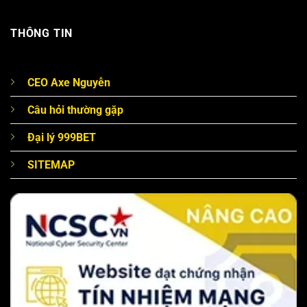
THÔNG TIN
CEO Axe Nguyễn
Câu hỏi thường gặp
Đại lý 999BET
SITEMAP