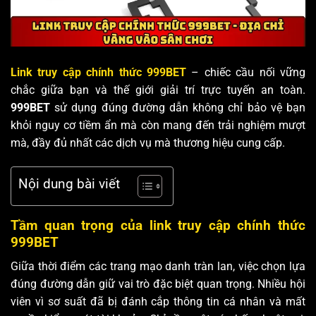
Link truy cập chính thức 999BET
– chiếc cầu nối vững
chắc giữa bạn và thế giới giải trí trực tuyến an toàn.
999BET
sử dụng đúng đường dẫn không chỉ bảo vệ bạn
khỏi nguy cơ tiềm ẩn mà còn mang đến trải nghiệm mượt
mà, đầy đủ nhất các dịch vụ mà thương hiệu cung cấp.
Nội dung bài viết
Tầm quan trọng của link truy cập chính thức
999BET
Giữa thời điểm các trang mạo danh tràn lan, việc chọn lựa
đúng đường dẫn giữ vai trò đặc biệt quan trọng. Nhiều hội
viên vì sơ suất đã bị đánh cắp thông tin cá nhân và mất