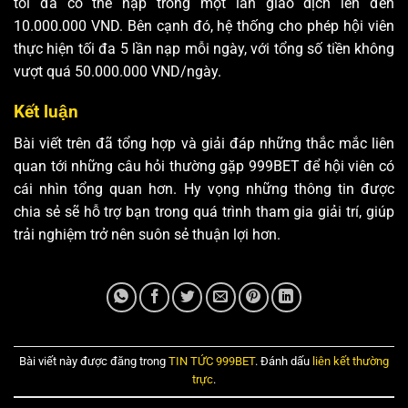
tối đa có thể nạp trong một lần giao dịch lên đến
10.000.000 VND. Bên cạnh đó, hệ thống cho phép hội viên
thực hiện tối đa 5 lần nạp mỗi ngày, với tổng số tiền không
vượt quá 50.000.000 VND/ngày.
Kết luận
Bài viết trên đã tổng hợp và giải đáp những thắc mắc liên
quan tới những câu hỏi thường gặp 999BET để hội viên có
cái nhìn tổng quan hơn. Hy vọng những thông tin được
chia sẻ sẽ hỗ trợ bạn trong quá trình tham gia giải trí, giúp
trải nghiệm trở nên suôn sẻ thuận lợi hơn.
Bài viết này được đăng trong
TIN TỨC 999BET
. Đánh dấu
liên kết thường
trực
.