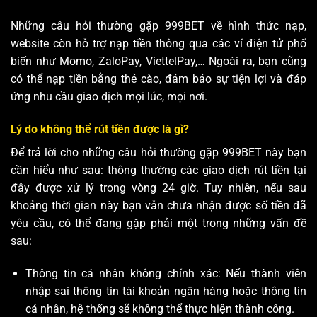
Những câu hỏi thường gặp 999BET về hình thức nạp,
website còn hỗ trợ nạp tiền thông qua các ví điện tử phổ
biến như Momo, ZaloPay, ViettelPay,… Ngoài ra, bạn cũng
có thể nạp tiền bằng thẻ cào, đảm bảo sự tiện lợi và đáp
ứng nhu cầu giao dịch mọi lúc, mọi nơi.
Lý do không thể rút tiền được là gì?
Để trả lời cho những câu hỏi thường gặp 999BET này bạn
cần hiểu như sau: thông thường các giao dịch rút tiền tại
đây được xử lý trong vòng 24 giờ. Tuy nhiên, nếu sau
khoảng thời gian này bạn vẫn chưa nhận được số tiền đã
yêu cầu, có thể đang gặp phải một trong những vấn đề
sau:
Thông tin cá nhân không chính xác: Nếu thành viên
nhập sai thông tin tài khoản ngân hàng hoặc thông tin
cá nhân, hệ thống sẽ không thể thực hiện thành công.