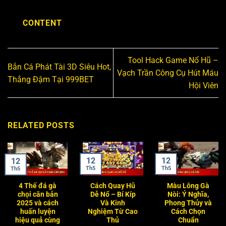
CONTENT
Tool Hack Game Nổ Hũ –
Bắn Cá Phát Tài 3D Siêu Hot,
Vạch Trần Công Cụ Hút Máu
Thắng Đậm Tại 999BET
Hội Viên
RELATED POSTS
12
12
12
Th5
Th5
Th5
4 Thế đá gà
Cách Quay Hũ
Màu Lông Gà
chọi căn bản
Dễ Nổ – Bí Kíp
Nòi: Ý Nghĩa,
2025 và cách
Và Kinh
Phong Thủy và
huấn luyện
Nghiệm Từ Cao
Cách Chọn
hiệu quả cùng
Thủ
Chuẩn