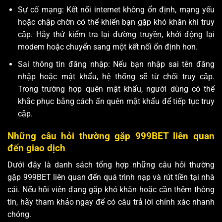
Sự cố mạng: Kết nối internet không ổn định, mạng yếu
hoặc chập chờn có thể khiến bạn gặp khó khăn khi truy
cập. Hãy thử kiểm tra lại đường truyền, khởi động lại
modem hoặc chuyển sang một kết nối ổn định hơn.
Sai thông tin đăng nhập: Nếu bạn nhập sai tên đăng
nhập hoặc mật khẩu, hệ thống sẽ từ chối truy cập.
Trong trường hợp quên mật khẩu, người dùng có thể
khắc phục bằng cách ấn quên mật khẩu để tiếp tục truy
cập.
Những câu hỏi thường gặp 999BET liên quan
đến giao dịch
Dưới đây là danh sách tổng hợp những câu hỏi thường
gặp 999BET liên quan đến quá trình nạp và rút tiền tại nhà
cái. Nếu hội viên đang gặp khó khăn hoặc cần thêm thông
tin, hãy tham khảo ngay để có câu trả lời chính xác nhanh
chóng.