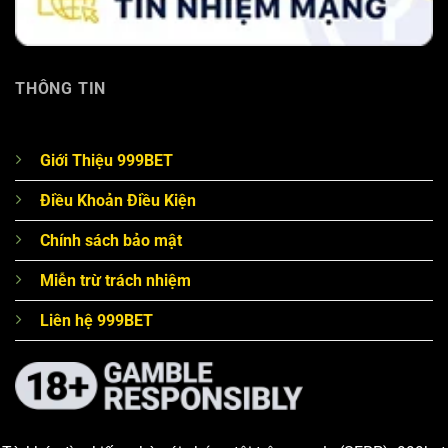
THÔNG TIN
Giới Thiệu 999BET
Điều Khoản Điều Kiện
Chính sách bảo mật
Miễn trừ trách nhiệm
Liên hệ 999BET