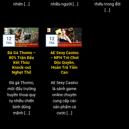
nhiên [...]
nhiều người [...]
thiếu trong đời
[...]
12
12
Th5
Th5
Đá Gà Thomo –
AE Sexy Casino
80% Trận Đấu
– NPH Trò Chơi
Kết Thúc
Độc Quyền,
Knock-out
Hoàn Trả Tiền
Nghẹt Thở
Cao
Đá gà Thomo,
AE Sexy Casino
một đấu trường
là sảnh game
huyền thoại quy
online chuyên
tụ nhiều chiến
cung cấp các
binh dũng
sản phẩm cá
mãnh [...]
cược [...]