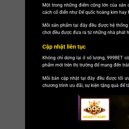
Một trong những điểm cộng lớn của sân c
cách cổ điển như Đế quốc hoàng kim hay 
Mỗi sản phẩm tại đây đều được hệ thống đ
chơi đều được đưa ra từ những nhà phát 
Cập nhật liên tục
Không chỉ dừng lại ở số lượng, 999BET c
phẩm mới trên thị trường để mang đến trả
Mỗi bản cập nhật tại đây đều được tối ư
chương trình ưu đãi, sự kiện tặng quà để t