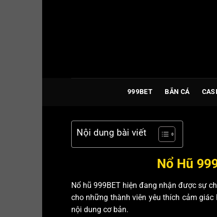
Bỏ
qua
nội
dung
999BET
BẮN CÁ
CAS
Nội dung bài viết
Nổ Hũ 999
Nổ hũ 999BET hiện đang nhận được sự chú 
cho những thành viên yêu thích cảm giác h
nội dung cơ bản.