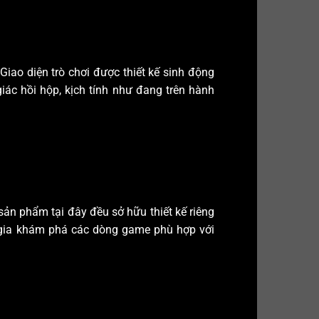
iao diện trò chơi được thiết kế sinh động
iác hồi hộp, kịch tính như đang trên hành
ản phẩm tại đây đều sở hữu thiết kế riêng
m gia khám phá các dòng game phù hợp với