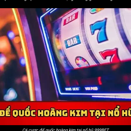
Cá cược đế quốc hoàng kim tại nổ hũ 999BET