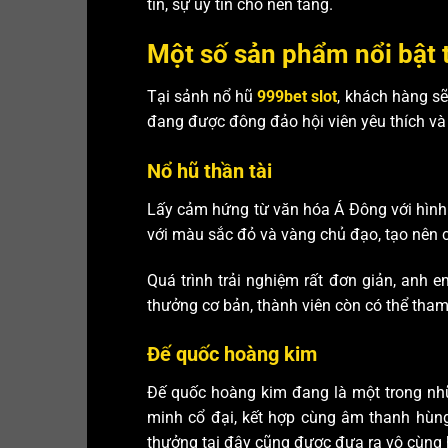
tin, sự uy tín cho nền tảng.
Một số sản phẩm nổi bật 
Tại sảnh nổ hũ
999bet slot
, khách hàng sẽ
đang được đông đảo hội viên yêu thích và
Nổ hũ thần tài
Lấy cảm hứng từ văn hóa Á Đông với hình 
với màu sắc đỏ và vàng chủ đạo, tạo nên c
Quá trình trải nghiệm rất đơn giản, anh e
thưởng cơ bản, thành viên còn có thể tham
Đế quốc hoàng kim
Đế quốc hoàng kim đang là một trong nh
minh cổ đại, kết hợp cùng âm thanh hùn
thưởng tại đây cũng được đưa ra vô cùng h