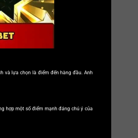
ch và lựa chọn là điểm đến hàng đầu. Anh
ổng hợp một số điểm mạnh đáng chú ý của