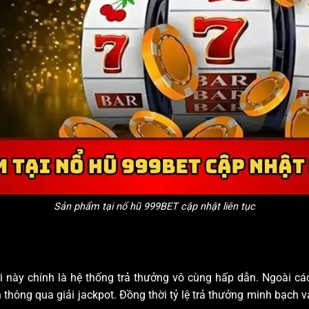
Sản phẩm tại nổ hũ 999BET cập nhật liên tục
này chính là hệ thống trả thưởng vô cùng hấp dẫn. Ngoài cá
 thông qua giải jackpot. Đồng thời tỷ lệ trả thưởng minh bạch 