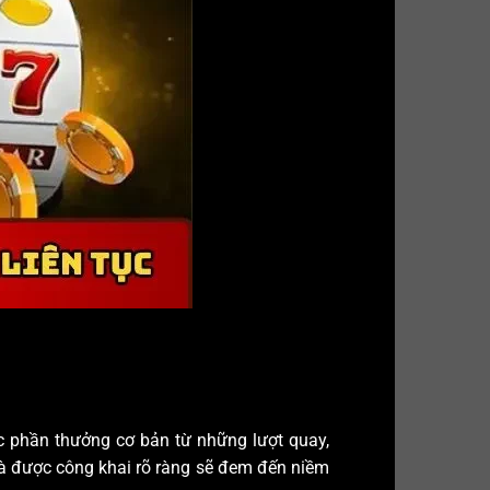
c phần thưởng cơ bản từ những lượt quay,
và được công khai rõ ràng sẽ đem đến niềm