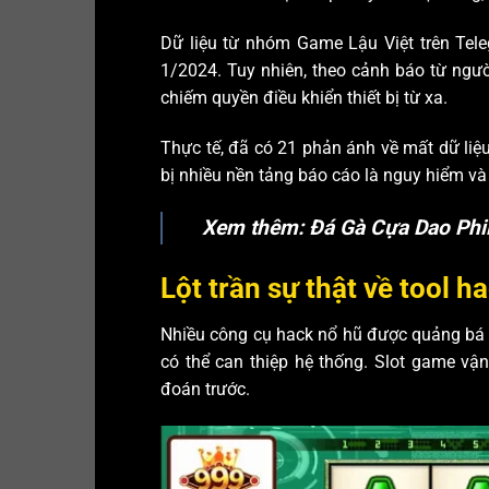
Dữ liệu từ nhóm Game Lậu Việt trên Tele
1/2024. Tuy nhiên, theo cảnh báo từ ngườ
chiếm quyền điều khiển thiết bị từ xa.
Thực tế, đã có 21 phản ánh về mất dữ liệu
bị nhiều nền tảng báo cáo là nguy hiểm v
Xem thêm:
Đá Gà Cựa Dao Phi
Lột trần sự thật về tool 
Nhiều công cụ hack nổ hũ được quảng bá 
có thể can thiệp hệ thống. Slot game vậ
đoán trước.