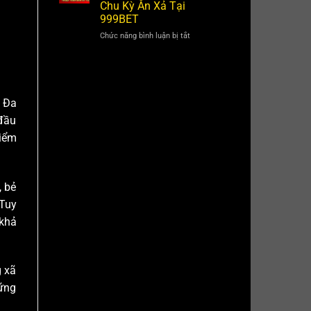
Chu Kỳ Ăn Xả Tại
Đáng
Cách
999BET
Chơi
Chơi
Nhất
Dễ
Chức năng bình luận bị tắt
ở
2025
Hiểu,
Thuật
Cược
Toán
Nhanh
Bắn
Cho
Cá
Người
Và
. Đa
Mới
Cách
Tận
 đầu
Dụng
kiểm
Chu
Kỳ
Ăn
Xả
, bẻ
Tại
999BET
 Tuy
 khả
g xã
hững