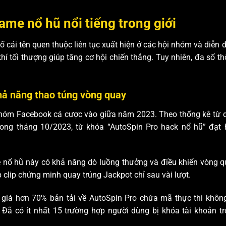
me nổ hũ nổi tiếng trong giới
 cái tên quen thuộc liên tục xuất hiện ở các hội nhóm và diễn 
í tối thượng giúp tăng cơ hội chiến thắng. Tuy nhiên, đa số t
hả năng thao túng vòng quay
 nhóm Facebook cá cược vào giữa năm 2023. Theo thống kê từ 
rong tháng 10/2023, từ khóa “AutoSpin Pro hack nổ hũ” đạt
 nổ hũ này có khả năng dò luồng thưởng và điều khiển vòng 
p clip chứng minh quay trúng Jackpot chỉ sau vài lượt.
 giá hơn 70% bản tải về AutoSpin Pro chứa mã thực thi khôn
 Đã có ít nhất 15 trường hợp người dùng bị khóa tài khoản t