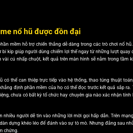
ame nổ hũ được đồn đại
phần mềm hỗ trợ chiến thắng dễ dàng trong các trò chơi nổ hũ
bí kíp giúp người dùng chiếm lợi thế ngay từ những lượt quay
cần vài cú nhấp chuột, kết quả trên màn hình sẽ nằm trong tầm 
ũ có thể can thiệp trực tiếp vào hệ thống, thao túng thuật toán
i khẳng định phần mềm của họ có thể đọc trước kết quả sắp ra.
miệng, chưa có bất kỳ tổ chức hay chuyên gia nào xác nhận tính
ến nhiều người dễ tin vào những lời mời gọi hấp dẫn. Trên mạn
c dàn dựng khéo léo để đánh vào sự tò mò. Nhưng đằng sau n
ểm chứng.