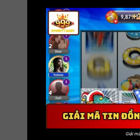
Giải m