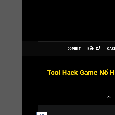
Bỏ
qua
nội
dung
999BET
BẮN CÁ
CAS
Tool Hack Game Nổ H
ĐĂNG