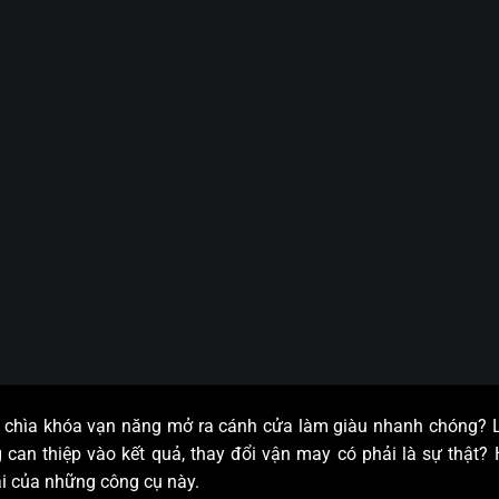
c chìa khóa vạn năng mở ra cánh cửa làm giàu nhanh chóng? 
can thiệp vào kết quả, thay đổi vận may có phải là sự thật?
i của những công cụ này.