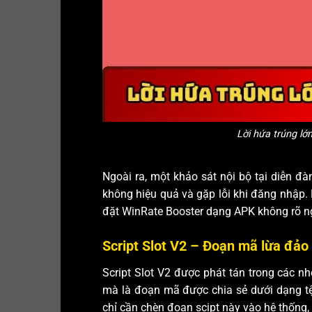
Lời hứa trúng lớ
Ngoài ra, một khảo sát nội bộ tại diễn đ
không hiệu quả và gặp lỗi khi đăng nhập. M
đặt WinRate Booster dạng APK không rõ n
Script Slot V2 – Đoạn mã lừa đảo
Script Slot V2 được phát tán trong các 
mà là đoạn mã được chia sẻ dưới dạng tệp
chỉ cần chèn đoạn scipt này vào hệ thống,