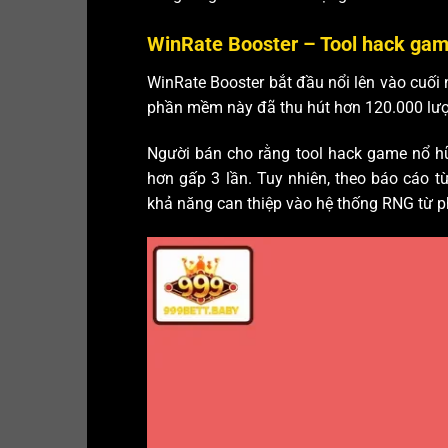
WinRate Booster – Tool hack gam
WinRate Booster bắt đầu nổi lên vào cuối 
phần mềm này đã thu hút hơn 120.000 lượt
Người bán cho rằng tool hack game nổ hũ
hơn gấp 3 lần. Tuy nhiên, theo báo cáo
khả năng can thiệp vào hệ thống RNG từ ph